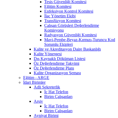
Tesis Güvenliği Komitesi
Eğitim Komitesi
Enfeksiyon Kontrol Komitesi
İlaç Yönetim Ekibi
Transfüzyon Komitesi
Çalışan Görüşleri Değerlendirme
Komisyonu
Radyasyon Güvenliği Komitesi
Mavi-Pembe-Beyaz-Kırmızı-Turuncu Kod
Sorumlu Ekipleri
Kalite ve Akreditasyon Daire Başkanlığı
Kalite Yönergesi
Dış Kaynaklı Döküman Listesi
Öz Değerlendirme Takvimi
Öz Değerlendirme Planı
Kalite Organizasyon Şeması
Eğitim - ARGE
İdari Birimler
Adli Sekreterlik
İç Hat Telefon
Birim Çalışanları
Arşiv
İç Hat Telefon
Birim Çalışanları
Ayniyat Birimi