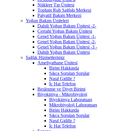
Nükleer Tıp Ünitesi
Toplum Ruh Sağlığı Merkezi
Palyatif Bakım Merkezi
Yoğun Bakım Üniteleri
Dahili Yoğun Bakım Ünitesi -2-
Cerrahi Yoğun Bakım Ünitesi
Genel Yoğun Bakım Ünitesi -1-
Genel Yoğun Bakım Ünitesi -2-
Genel Yoğun Bakım Ünitesi -3 -
Dahili Yoğun Bakım Ünitesi
Sağlık Hizmetlerimiz
Ameliyathane Ünitesi
Birim Hakkında
Sıkça Sorulan Sorular
Nasıl Gidilir ?
İç Hat Telefon
Beslenme ve Diyet Birimi
Biyokimya - Mikrobiyoloji
Biyokimya Laboratuarı
Mikrobiyoloji Laboratuarı
Birim Hakkında
Sıkça Sorulan Sorular
Nasıl Gidilir ?
İç Hat Telefon