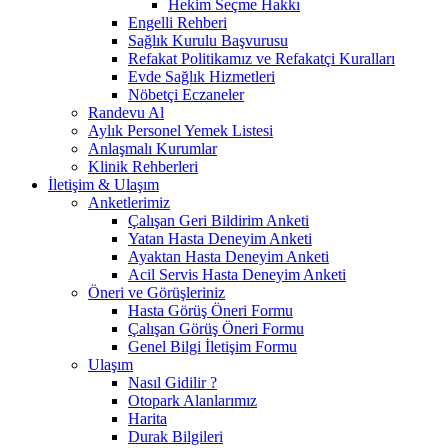
Hekim Seçme Hakkı
Engelli Rehberi
Sağlık Kurulu Başvurusu
Refakat Politikamız ve Refakatçi Kuralları
Evde Sağlık Hizmetleri
Nöbetçi Eczaneler
Randevu Al
Aylık Personel Yemek Listesi
Anlaşmalı Kurumlar
Klinik Rehberleri
İletişim & Ulaşım
Anketlerimiz
Çalışan Geri Bildirim Anketi
Yatan Hasta Deneyim Anketi
Ayaktan Hasta Deneyim Anketi
Acil Servis Hasta Deneyim Anketi
Öneri ve Görüşleriniz
Hasta Görüş Öneri Formu
Çalışan Görüş Öneri Formu
Genel Bilgi İletişim Formu
Ulaşım
Nasıl Gidilir ?
Otopark Alanlarımız
Harita
Durak Bilgileri