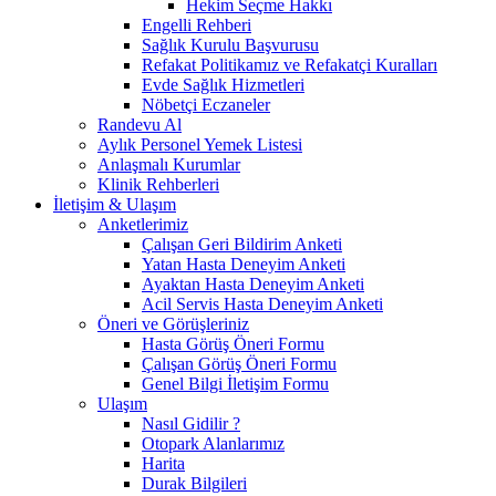
Hekim Seçme Hakkı
Engelli Rehberi
Sağlık Kurulu Başvurusu
Refakat Politikamız ve Refakatçi Kuralları
Evde Sağlık Hizmetleri
Nöbetçi Eczaneler
Randevu Al
Aylık Personel Yemek Listesi
Anlaşmalı Kurumlar
Klinik Rehberleri
İletişim & Ulaşım
Anketlerimiz
Çalışan Geri Bildirim Anketi
Yatan Hasta Deneyim Anketi
Ayaktan Hasta Deneyim Anketi
Acil Servis Hasta Deneyim Anketi
Öneri ve Görüşleriniz
Hasta Görüş Öneri Formu
Çalışan Görüş Öneri Formu
Genel Bilgi İletişim Formu
Ulaşım
Nasıl Gidilir ?
Otopark Alanlarımız
Harita
Durak Bilgileri