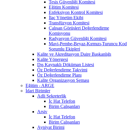
Tesis Güvenliği Komitesi
Eğitim Komitesi
Enfeksiyon Kontrol Komitesi
İlaç Yönetim Ekibi
Transfüzyon Komitesi
Çalışan Görüşleri Değerlendirme
Komisyonu
Radyasyon Güvenliği Komitesi
Mavi-Pembe-Beyaz-Kırmızı-Turuncu Kod
Sorumlu Ekipleri
Kalite ve Akreditasyon Daire Başkanlığı
Kalite Yönergesi
Dış Kaynaklı Döküman Listesi
Öz Değerlendirme Takvimi
Öz Değerlendirme Planı
Kalite Organizasyon Şeması
Eğitim - ARGE
İdari Birimler
Adli Sekreterlik
İç Hat Telefon
Birim Çalışanları
Arşiv
İç Hat Telefon
Birim Çalışanları
Ayniyat Birimi