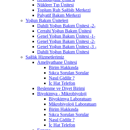
Nükleer Tıp Ünitesi
Toplum Ruh Sağlığı Merkezi
Palyatif Bakım Merkezi
Yoğun Bakım Üniteleri
Dahili Yoğun Bakım Ünitesi -2-
Cerrahi Yoğun Bakım Ünitesi
Genel Yoğun Bakım Ünitesi -1-
Genel Yoğun Bakım Ünitesi -2-
Genel Yoğun Bakım Ünitesi -3 -
Dahili Yoğun Bakım Ünitesi
Sağlık Hizmetlerimiz
Ameliyathane Ünitesi
Birim Hakkında
Sıkça Sorulan Sorular
Nasıl Gidilir ?
İç Hat Telefon
Beslenme ve Diyet Birimi
Biyokimya - Mikrobiyoloji
Biyokimya Laboratuarı
Mikrobiyoloji Laboratuarı
Birim Hakkında
Sıkça Sorulan Sorular
Nasıl Gidilir ?
İç Hat Telefon