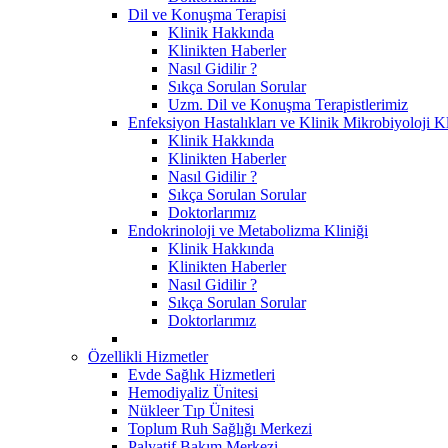
Dil ve Konuşma Terapisi
Klinik Hakkında
Klinikten Haberler
Nasıl Gidilir ?
Sıkça Sorulan Sorular
Uzm. Dil ve Konuşma Terapistlerimiz
Enfeksiyon Hastalıkları ve Klinik Mikrobiyoloji Kl
Klinik Hakkında
Klinikten Haberler
Nasıl Gidilir ?
Sıkça Sorulan Sorular
Doktorlarımız
Endokrinoloji ve Metabolizma Kliniği
Klinik Hakkında
Klinikten Haberler
Nasıl Gidilir ?
Sıkça Sorulan Sorular
Doktorlarımız
Özellikli Hizmetler
Evde Sağlık Hizmetleri
Hemodiyaliz Ünitesi
Nükleer Tıp Ünitesi
Toplum Ruh Sağlığı Merkezi
Palyatif Bakım Merkezi