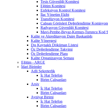
Tesis Güvenliği Komitesi
Eğitim Komitesi
Enfeksiyon Kontrol Komitesi
İlaç Yönetim Ekibi
Transfüzyon Komitesi
Çalışan Görüşleri Değerlendirme Komisyon
Radyasyon Güvenliği Komitesi
Mavi-Pembe-Beyaz-Kırmızı-Turuncu Kod S
Kalite ve Akreditasyon Daire Başkanlığı
Kalite Yönergesi
Dış Kaynaklı Döküman Listesi
Öz Değerlendirme Takvimi
Öz Değerlendirme Planı
Kalite Organizasyon Şeması
Eğitim - ARGE
İdari Birimler
Adli Sekreterlik
İç Hat Telefon
Birim Çalışanları
Arşiv
İç Hat Telefon
Birim Çalışanları
Ayniyat Birimi
İç Hat Telefon
Birim Çalışanları