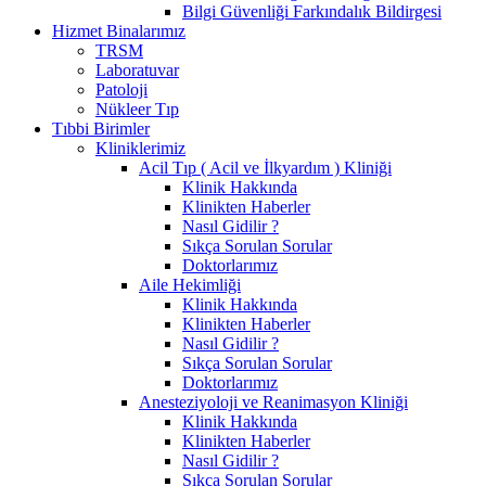
Bilgi Güvenliği Farkındalık Bildirgesi
Hizmet Binalarımız
TRSM
Laboratuvar
Patoloji
Nükleer Tıp
Tıbbi Birimler
Kliniklerimiz
Acil Tıp ( Acil ve İlkyardım ) Kliniği
Klinik Hakkında
Klinikten Haberler
Nasıl Gidilir ?
Sıkça Sorulan Sorular
Doktorlarımız
Aile Hekimliği
Klinik Hakkında
Klinikten Haberler
Nasıl Gidilir ?
Sıkça Sorulan Sorular
Doktorlarımız
Anesteziyoloji ve Reanimasyon Kliniği
Klinik Hakkında
Klinikten Haberler
Nasıl Gidilir ?
Sıkça Sorulan Sorular