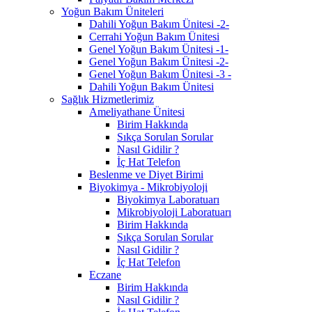
Yoğun Bakım Üniteleri
Dahili Yoğun Bakım Ünitesi -2-
Cerrahi Yoğun Bakım Ünitesi
Genel Yoğun Bakım Ünitesi -1-
Genel Yoğun Bakım Ünitesi -2-
Genel Yoğun Bakım Ünitesi -3 -
Dahili Yoğun Bakım Ünitesi
Sağlık Hizmetlerimiz
Ameliyathane Ünitesi
Birim Hakkında
Sıkça Sorulan Sorular
Nasıl Gidilir ?
İç Hat Telefon
Beslenme ve Diyet Birimi
Biyokimya - Mikrobiyoloji
Biyokimya Laboratuarı
Mikrobiyoloji Laboratuarı
Birim Hakkında
Sıkça Sorulan Sorular
Nasıl Gidilir ?
İç Hat Telefon
Eczane
Birim Hakkında
Nasıl Gidilir ?