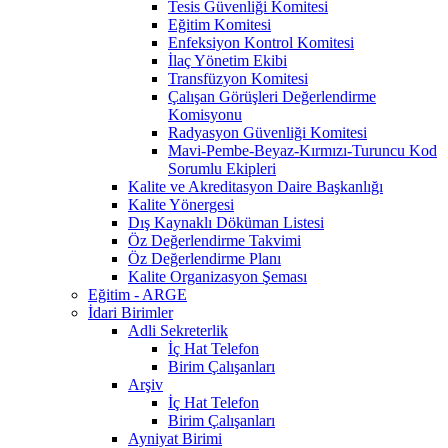
Tesis Güvenliği Komitesi
Eğitim Komitesi
Enfeksiyon Kontrol Komitesi
İlaç Yönetim Ekibi
Transfüzyon Komitesi
Çalışan Görüşleri Değerlendirme
Komisyonu
Radyasyon Güvenliği Komitesi
Mavi-Pembe-Beyaz-Kırmızı-Turuncu Kod
Sorumlu Ekipleri
Kalite ve Akreditasyon Daire Başkanlığı
Kalite Yönergesi
Dış Kaynaklı Döküman Listesi
Öz Değerlendirme Takvimi
Öz Değerlendirme Planı
Kalite Organizasyon Şeması
Eğitim - ARGE
İdari Birimler
Adli Sekreterlik
İç Hat Telefon
Birim Çalışanları
Arşiv
İç Hat Telefon
Birim Çalışanları
Ayniyat Birimi