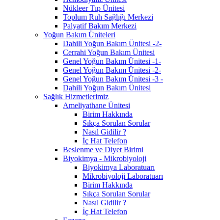
Nükleer Tıp Ünitesi
Toplum Ruh Sağlığı Merkezi
Palyatif Bakım Merkezi
Yoğun Bakım Üniteleri
Dahili Yoğun Bakım Ünitesi -2-
Cerrahi Yoğun Bakım Ünitesi
Genel Yoğun Bakım Ünitesi -1-
Genel Yoğun Bakım Ünitesi -2-
Genel Yoğun Bakım Ünitesi -3 -
Dahili Yoğun Bakım Ünitesi
Sağlık Hizmetlerimiz
Ameliyathane Ünitesi
Birim Hakkında
Sıkça Sorulan Sorular
Nasıl Gidilir ?
İç Hat Telefon
Beslenme ve Diyet Birimi
Biyokimya - Mikrobiyoloji
Biyokimya Laboratuarı
Mikrobiyoloji Laboratuarı
Birim Hakkında
Sıkça Sorulan Sorular
Nasıl Gidilir ?
İç Hat Telefon