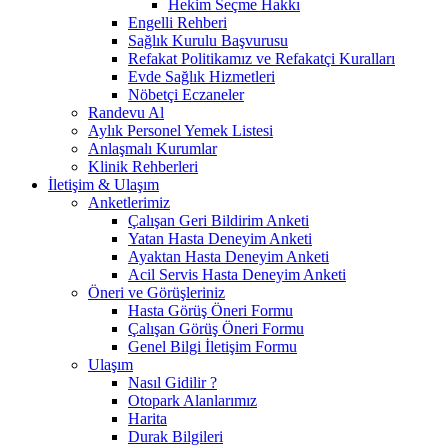
Hekim Seçme Hakkı
Engelli Rehberi
Sağlık Kurulu Başvurusu
Refakat Politikamız ve Refakatçi Kuralları
Evde Sağlık Hizmetleri
Nöbetçi Eczaneler
Randevu Al
Aylık Personel Yemek Listesi
Anlaşmalı Kurumlar
Klinik Rehberleri
İletişim & Ulaşım
Anketlerimiz
Çalışan Geri Bildirim Anketi
Yatan Hasta Deneyim Anketi
Ayaktan Hasta Deneyim Anketi
Acil Servis Hasta Deneyim Anketi
Öneri ve Görüşleriniz
Hasta Görüş Öneri Formu
Çalışan Görüş Öneri Formu
Genel Bilgi İletişim Formu
Ulaşım
Nasıl Gidilir ?
Otopark Alanlarımız
Harita
Durak Bilgileri