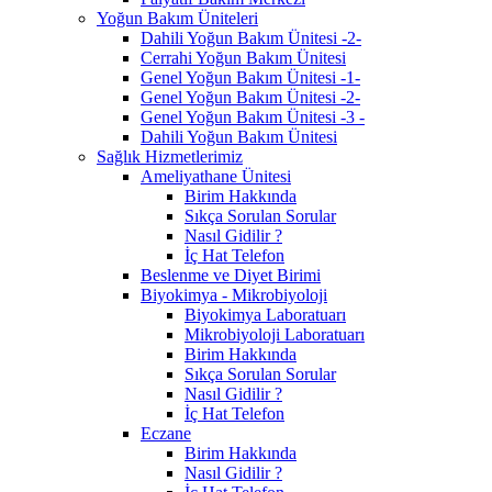
Yoğun Bakım Üniteleri
Dahili Yoğun Bakım Ünitesi -2-
Cerrahi Yoğun Bakım Ünitesi
Genel Yoğun Bakım Ünitesi -1-
Genel Yoğun Bakım Ünitesi -2-
Genel Yoğun Bakım Ünitesi -3 -
Dahili Yoğun Bakım Ünitesi
Sağlık Hizmetlerimiz
Ameliyathane Ünitesi
Birim Hakkında
Sıkça Sorulan Sorular
Nasıl Gidilir ?
İç Hat Telefon
Beslenme ve Diyet Birimi
Biyokimya - Mikrobiyoloji
Biyokimya Laboratuarı
Mikrobiyoloji Laboratuarı
Birim Hakkında
Sıkça Sorulan Sorular
Nasıl Gidilir ?
İç Hat Telefon
Eczane
Birim Hakkında
Nasıl Gidilir ?