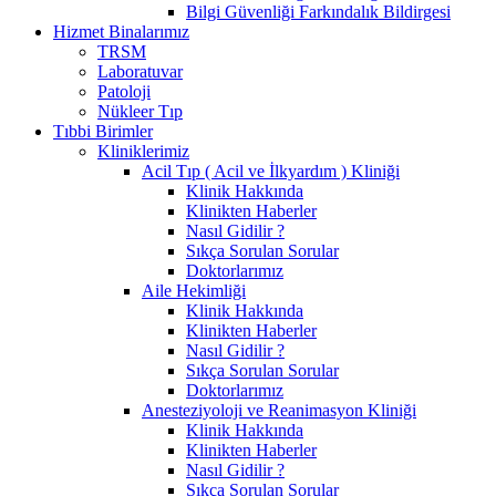
Bilgi Güvenliği Farkındalık Bildirgesi
Hizmet Binalarımız
TRSM
Laboratuvar
Patoloji
Nükleer Tıp
Tıbbi Birimler
Kliniklerimiz
Acil Tıp ( Acil ve İlkyardım ) Kliniği
Klinik Hakkında
Klinikten Haberler
Nasıl Gidilir ?
Sıkça Sorulan Sorular
Doktorlarımız
Aile Hekimliği
Klinik Hakkında
Klinikten Haberler
Nasıl Gidilir ?
Sıkça Sorulan Sorular
Doktorlarımız
Anesteziyoloji ve Reanimasyon Kliniği
Klinik Hakkında
Klinikten Haberler
Nasıl Gidilir ?
Sıkça Sorulan Sorular