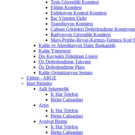
Tesis Güvenliği Komitesi
Eğitim Komitesi
Enfeksiyon Kontrol Komitesi
İlaç Yönetim Ekibi
Transfüzyon Komitesi
Çalışan Görüşleri Değerlendirme Komisyon
Radyasyon Güvenliği Komitesi
Mavi-Pembe-Beyaz-Kırmızı-Turuncu Kod S
Kalite ve Akreditasyon Daire Başkanlığı
Kalite Yönergesi
Dış Kaynaklı Döküman Listesi
Öz Değerlendirme Takvimi
Öz Değerlendirme Planı
Kalite Organizasyon Şeması
Eğitim - ARGE
İdari Birimler
Adli Sekreterlik
İç Hat Telefon
Birim Çalışanları
Arşiv
İç Hat Telefon
Birim Çalışanları
Ayniyat Birimi
İç Hat Telefon
Birim Çalışanları