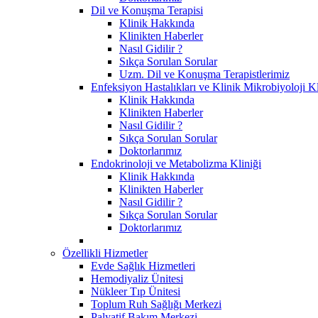
Dil ve Konuşma Terapisi
Klinik Hakkında
Klinikten Haberler
Nasıl Gidilir ?
Sıkça Sorulan Sorular
Uzm. Dil ve Konuşma Terapistlerimiz
Enfeksiyon Hastalıkları ve Klinik Mikrobiyoloji Kl
Klinik Hakkında
Klinikten Haberler
Nasıl Gidilir ?
Sıkça Sorulan Sorular
Doktorlarımız
Endokrinoloji ve Metabolizma Kliniği
Klinik Hakkında
Klinikten Haberler
Nasıl Gidilir ?
Sıkça Sorulan Sorular
Doktorlarımız
Özellikli Hizmetler
Evde Sağlık Hizmetleri
Hemodiyaliz Ünitesi
Nükleer Tıp Ünitesi
Toplum Ruh Sağlığı Merkezi
Palyatif Bakım Merkezi