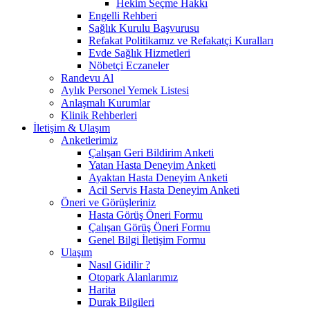
Hekim Seçme Hakkı
Engelli Rehberi
Sağlık Kurulu Başvurusu
Refakat Politikamız ve Refakatçi Kuralları
Evde Sağlık Hizmetleri
Nöbetçi Eczaneler
Randevu Al
Aylık Personel Yemek Listesi
Anlaşmalı Kurumlar
Klinik Rehberleri
İletişim & Ulaşım
Anketlerimiz
Çalışan Geri Bildirim Anketi
Yatan Hasta Deneyim Anketi
Ayaktan Hasta Deneyim Anketi
Acil Servis Hasta Deneyim Anketi
Öneri ve Görüşleriniz
Hasta Görüş Öneri Formu
Çalışan Görüş Öneri Formu
Genel Bilgi İletişim Formu
Ulaşım
Nasıl Gidilir ?
Otopark Alanlarımız
Harita
Durak Bilgileri