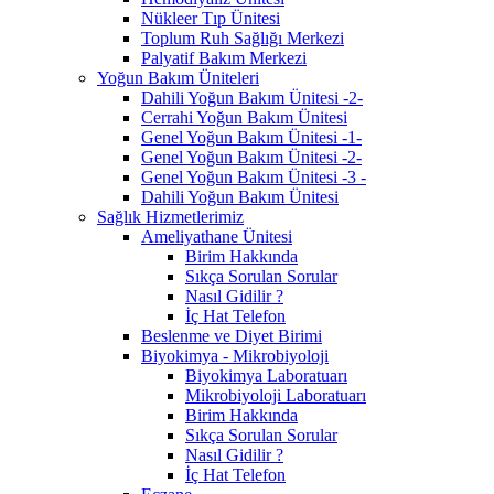
Nükleer Tıp Ünitesi
Toplum Ruh Sağlığı Merkezi
Palyatif Bakım Merkezi
Yoğun Bakım Üniteleri
Dahili Yoğun Bakım Ünitesi -2-
Cerrahi Yoğun Bakım Ünitesi
Genel Yoğun Bakım Ünitesi -1-
Genel Yoğun Bakım Ünitesi -2-
Genel Yoğun Bakım Ünitesi -3 -
Dahili Yoğun Bakım Ünitesi
Sağlık Hizmetlerimiz
Ameliyathane Ünitesi
Birim Hakkında
Sıkça Sorulan Sorular
Nasıl Gidilir ?
İç Hat Telefon
Beslenme ve Diyet Birimi
Biyokimya - Mikrobiyoloji
Biyokimya Laboratuarı
Mikrobiyoloji Laboratuarı
Birim Hakkında
Sıkça Sorulan Sorular
Nasıl Gidilir ?
İç Hat Telefon