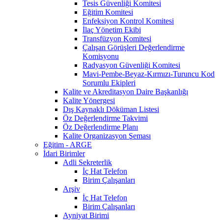
Tesis Güvenliği Komitesi
Eğitim Komitesi
Enfeksiyon Kontrol Komitesi
İlaç Yönetim Ekibi
Transfüzyon Komitesi
Çalışan Görüşleri Değerlendirme
Komisyonu
Radyasyon Güvenliği Komitesi
Mavi-Pembe-Beyaz-Kırmızı-Turuncu Kod
Sorumlu Ekipleri
Kalite ve Akreditasyon Daire Başkanlığı
Kalite Yönergesi
Dış Kaynaklı Döküman Listesi
Öz Değerlendirme Takvimi
Öz Değerlendirme Planı
Kalite Organizasyon Şeması
Eğitim - ARGE
İdari Birimler
Adli Sekreterlik
İç Hat Telefon
Birim Çalışanları
Arşiv
İç Hat Telefon
Birim Çalışanları
Ayniyat Birimi