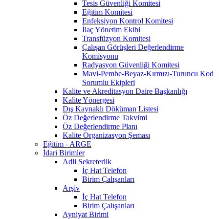
Tesis Güvenliği Komitesi
Eğitim Komitesi
Enfeksiyon Kontrol Komitesi
İlaç Yönetim Ekibi
Transfüzyon Komitesi
Çalışan Görüşleri Değerlendirme
Komisyonu
Radyasyon Güvenliği Komitesi
Mavi-Pembe-Beyaz-Kırmızı-Turuncu Kod
Sorumlu Ekipleri
Kalite ve Akreditasyon Daire Başkanlığı
Kalite Yönergesi
Dış Kaynaklı Döküman Listesi
Öz Değerlendirme Takvimi
Öz Değerlendirme Planı
Kalite Organizasyon Şeması
Eğitim - ARGE
İdari Birimler
Adli Sekreterlik
İç Hat Telefon
Birim Çalışanları
Arşiv
İç Hat Telefon
Birim Çalışanları
Ayniyat Birimi