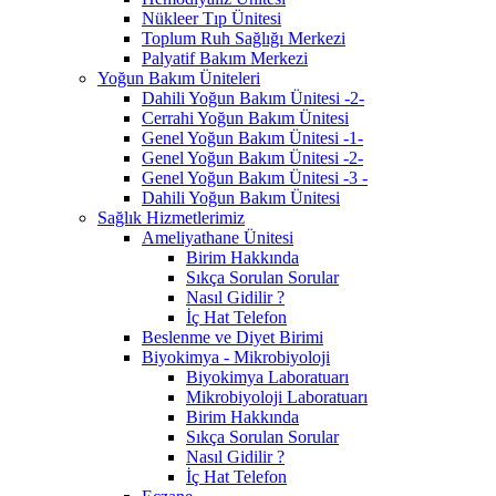
Nükleer Tıp Ünitesi
Toplum Ruh Sağlığı Merkezi
Palyatif Bakım Merkezi
Yoğun Bakım Üniteleri
Dahili Yoğun Bakım Ünitesi -2-
Cerrahi Yoğun Bakım Ünitesi
Genel Yoğun Bakım Ünitesi -1-
Genel Yoğun Bakım Ünitesi -2-
Genel Yoğun Bakım Ünitesi -3 -
Dahili Yoğun Bakım Ünitesi
Sağlık Hizmetlerimiz
Ameliyathane Ünitesi
Birim Hakkında
Sıkça Sorulan Sorular
Nasıl Gidilir ?
İç Hat Telefon
Beslenme ve Diyet Birimi
Biyokimya - Mikrobiyoloji
Biyokimya Laboratuarı
Mikrobiyoloji Laboratuarı
Birim Hakkında
Sıkça Sorulan Sorular
Nasıl Gidilir ?
İç Hat Telefon