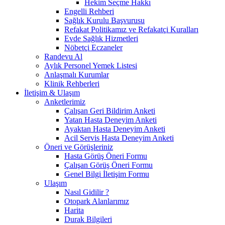
Hekim Seçme Hakkı
Engelli Rehberi
Sağlık Kurulu Başvurusu
Refakat Politikamız ve Refakatçi Kuralları
Evde Sağlık Hizmetleri
Nöbetçi Eczaneler
Randevu Al
Aylık Personel Yemek Listesi
Anlaşmalı Kurumlar
Klinik Rehberleri
İletişim & Ulaşım
Anketlerimiz
Çalışan Geri Bildirim Anketi
Yatan Hasta Deneyim Anketi
Ayaktan Hasta Deneyim Anketi
Acil Servis Hasta Deneyim Anketi
Öneri ve Görüşleriniz
Hasta Görüş Öneri Formu
Çalışan Görüş Öneri Formu
Genel Bilgi İletişim Formu
Ulaşım
Nasıl Gidilir ?
Otopark Alanlarımız
Harita
Durak Bilgileri