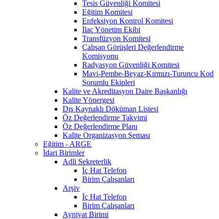
Tesis Güvenliği Komitesi
Eğitim Komitesi
Enfeksiyon Kontrol Komitesi
İlaç Yönetim Ekibi
Transfüzyon Komitesi
Çalışan Görüşleri Değerlendirme
Komisyonu
Radyasyon Güvenliği Komitesi
Mavi-Pembe-Beyaz-Kırmızı-Turuncu Kod
Sorumlu Ekipleri
Kalite ve Akreditasyon Daire Başkanlığı
Kalite Yönergesi
Dış Kaynaklı Döküman Listesi
Öz Değerlendirme Takvimi
Öz Değerlendirme Planı
Kalite Organizasyon Şeması
Eğitim - ARGE
İdari Birimler
Adli Sekreterlik
İç Hat Telefon
Birim Çalışanları
Arşiv
İç Hat Telefon
Birim Çalışanları
Ayniyat Birimi