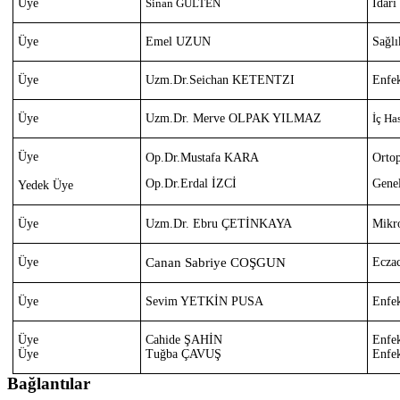
Üye
Sinan GÜLTEN
İdar
Üye
Emel UZUN
Sağl
Üye
Uzm.Dr.Seichan KETENTZI
Enfek
Üye
Uzm.Dr. Merve OLPAK YILMAZ
İç Ha
Üye
Op.Dr.Mustafa KARA
Orto
Op.Dr.Erdal İZCİ
Gene
Yedek Üye
Üye
Uzm.Dr. Ebru ÇETİNKAYA
Mikr
Üye
Canan Sabriye COŞGUN
Eczac
Üye
Sevim YETKİN PUSA
Enfek
Üye
Cahide ŞAHİN
Enfek
Üye
Tuğba ÇAVUŞ
Enfek
Bağlantılar