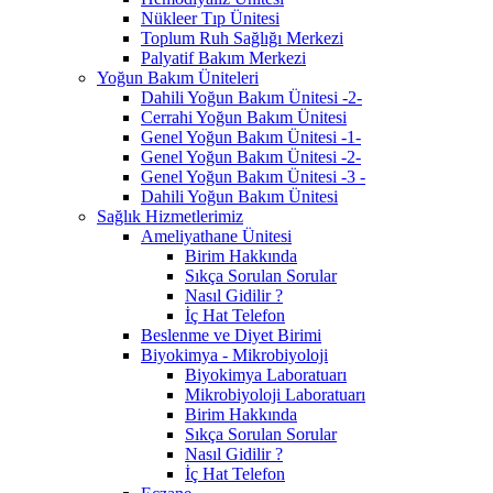
Nükleer Tıp Ünitesi
Toplum Ruh Sağlığı Merkezi
Palyatif Bakım Merkezi
Yoğun Bakım Üniteleri
Dahili Yoğun Bakım Ünitesi -2-
Cerrahi Yoğun Bakım Ünitesi
Genel Yoğun Bakım Ünitesi -1-
Genel Yoğun Bakım Ünitesi -2-
Genel Yoğun Bakım Ünitesi -3 -
Dahili Yoğun Bakım Ünitesi
Sağlık Hizmetlerimiz
Ameliyathane Ünitesi
Birim Hakkında
Sıkça Sorulan Sorular
Nasıl Gidilir ?
İç Hat Telefon
Beslenme ve Diyet Birimi
Biyokimya - Mikrobiyoloji
Biyokimya Laboratuarı
Mikrobiyoloji Laboratuarı
Birim Hakkında
Sıkça Sorulan Sorular
Nasıl Gidilir ?
İç Hat Telefon