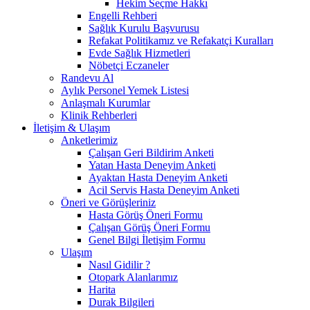
Hekim Seçme Hakkı
Engelli Rehberi
Sağlık Kurulu Başvurusu
Refakat Politikamız ve Refakatçi Kuralları
Evde Sağlık Hizmetleri
Nöbetçi Eczaneler
Randevu Al
Aylık Personel Yemek Listesi
Anlaşmalı Kurumlar
Klinik Rehberleri
İletişim & Ulaşım
Anketlerimiz
Çalışan Geri Bildirim Anketi
Yatan Hasta Deneyim Anketi
Ayaktan Hasta Deneyim Anketi
Acil Servis Hasta Deneyim Anketi
Öneri ve Görüşleriniz
Hasta Görüş Öneri Formu
Çalışan Görüş Öneri Formu
Genel Bilgi İletişim Formu
Ulaşım
Nasıl Gidilir ?
Otopark Alanlarımız
Harita
Durak Bilgileri