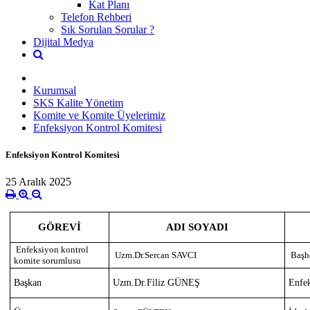
Kat Planı
Telefon Rehberi
Sık Sorulan Sorular ?
Dijital Medya
Kurumsal
SKS Kalite Yönetim
Komite ve Komite Üyelerimiz
Enfeksiyon Kontrol Komitesi
Enfeksiyon Kontrol Komitesi
25 Aralık 2025
GÖREVİ
ADI SOYADI
Enfeksiyon kontrol
Uzm.Dr.Sercan SAVCI
Başh
komite sorumlusu
Başkan
Uzm.Dr.Filiz GÜNEŞ
Enfek