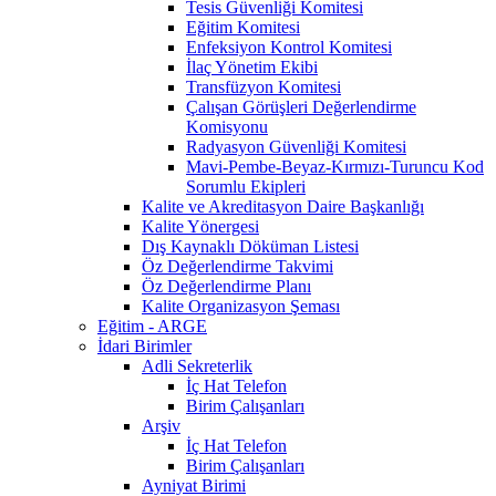
Tesis Güvenliği Komitesi
Eğitim Komitesi
Enfeksiyon Kontrol Komitesi
İlaç Yönetim Ekibi
Transfüzyon Komitesi
Çalışan Görüşleri Değerlendirme
Komisyonu
Radyasyon Güvenliği Komitesi
Mavi-Pembe-Beyaz-Kırmızı-Turuncu Kod
Sorumlu Ekipleri
Kalite ve Akreditasyon Daire Başkanlığı
Kalite Yönergesi
Dış Kaynaklı Döküman Listesi
Öz Değerlendirme Takvimi
Öz Değerlendirme Planı
Kalite Organizasyon Şeması
Eğitim - ARGE
İdari Birimler
Adli Sekreterlik
İç Hat Telefon
Birim Çalışanları
Arşiv
İç Hat Telefon
Birim Çalışanları
Ayniyat Birimi