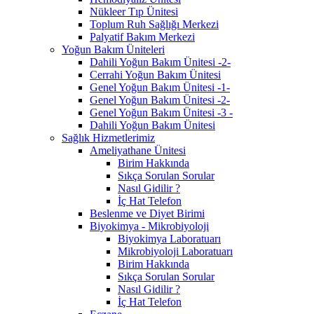
Nükleer Tıp Ünitesi
Toplum Ruh Sağlığı Merkezi
Palyatif Bakım Merkezi
Yoğun Bakım Üniteleri
Dahili Yoğun Bakım Ünitesi -2-
Cerrahi Yoğun Bakım Ünitesi
Genel Yoğun Bakım Ünitesi -1-
Genel Yoğun Bakım Ünitesi -2-
Genel Yoğun Bakım Ünitesi -3 -
Dahili Yoğun Bakım Ünitesi
Sağlık Hizmetlerimiz
Ameliyathane Ünitesi
Birim Hakkında
Sıkça Sorulan Sorular
Nasıl Gidilir ?
İç Hat Telefon
Beslenme ve Diyet Birimi
Biyokimya - Mikrobiyoloji
Biyokimya Laboratuarı
Mikrobiyoloji Laboratuarı
Birim Hakkında
Sıkça Sorulan Sorular
Nasıl Gidilir ?
İç Hat Telefon