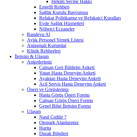
Hekim Seçme Hakkı
Engelli Rehberi
Sağlık Kurulu Başvurusu
Refakat Politikamız ve Refakatçi Kuralları
Evde Sağlık Hizmetleri
Nöbetçi Eczaneler
Randevu Al
Aylık Personel Yemek Listesi
Anlaşmalı Kurumlar
Klinik Rehberleri
İletişim & Ulaşım
Anketlerimiz
Çalışan Geri Bildirim Anketi
Yatan Hasta Deneyim Anketi
Ayaktan Hasta Deneyim Anketi
Acil Servis Hasta Deneyim Anketi
Öneri ve Görüşleriniz
Hasta Görüş Öneri Formu
Çalışan Görüş Öneri Formu
Genel Bilgi İletişim Formu
Ulaşım
Nasıl Gidilir ?
Otopark Alanlarımız
Harita
Durak Bilgileri