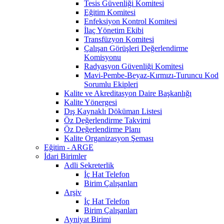
Tesis Güvenliği Komitesi
Eğitim Komitesi
Enfeksiyon Kontrol Komitesi
İlaç Yönetim Ekibi
Transfüzyon Komitesi
Çalışan Görüşleri Değerlendirme
Komisyonu
Radyasyon Güvenliği Komitesi
Mavi-Pembe-Beyaz-Kırmızı-Turuncu Kod
Sorumlu Ekipleri
Kalite ve Akreditasyon Daire Başkanlığı
Kalite Yönergesi
Dış Kaynaklı Döküman Listesi
Öz Değerlendirme Takvimi
Öz Değerlendirme Planı
Kalite Organizasyon Şeması
Eğitim - ARGE
İdari Birimler
Adli Sekreterlik
İç Hat Telefon
Birim Çalışanları
Arşiv
İç Hat Telefon
Birim Çalışanları
Ayniyat Birimi