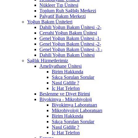
Nükleer Tıp Ünitesi
Toplum Ruh Sağlığı Merkezi
Palyatif Bakım Merkezi
Yoğun Bakım Üniteleri
Dahili Yoğun Bakım Ünitesi -2-
Cerrahi Yoğun Bakım Ünitesi
Genel Yoğun Bakım Ünitesi -1-
Genel Yoğun Bakım Ünitesi -2-
Genel Yoğun Bakım Ünitesi -3 -
Dahili Yoğun Bakım Ünitesi
Sağlık Hizmetlerimiz
Ameliyathane Ünitesi
Birim Hakkında
Sıkça Sorulan Sorular
Nasıl Gidilir ?
İç Hat Telefon
Beslenme ve Diyet Birimi
Biyokimya - Mikrobiyoloji
Biyokimya Laboratuarı
Mikrobiyoloji Laboratuarı
Birim Hakkında
Sıkça Sorulan Sorular
Nasıl Gidilir ?
İç Hat Telefon