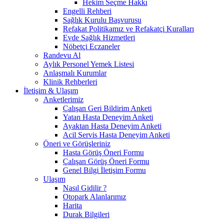
Hekim Seçme Hakkı
Engelli Rehberi
Sağlık Kurulu Başvurusu
Refakat Politikamız ve Refakatçi Kuralları
Evde Sağlık Hizmetleri
Nöbetçi Eczaneler
Randevu Al
Aylık Personel Yemek Listesi
Anlaşmalı Kurumlar
Klinik Rehberleri
İletişim & Ulaşım
Anketlerimiz
Çalışan Geri Bildirim Anketi
Yatan Hasta Deneyim Anketi
Ayaktan Hasta Deneyim Anketi
Acil Servis Hasta Deneyim Anketi
Öneri ve Görüşleriniz
Hasta Görüş Öneri Formu
Çalışan Görüş Öneri Formu
Genel Bilgi İletişim Formu
Ulaşım
Nasıl Gidilir ?
Otopark Alanlarımız
Harita
Durak Bilgileri